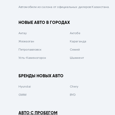
Черный металлик
Автомобили из салона от официальных дилеров Казахстана.
Стальной
НОВЫЕ АВТО В ГОРОДАХ
Вишневый
Серебристый металлик
Актау
Актобе
Темно-коричневый
Жезказган
Караганда
Бело-Дымчатый
Петропавловск
Семей
Светло-зелёный металлик
Усть-Каменогорск
Шымкент
Бирюзовый
Темно-синий металлик
БРЕНДЫ НОВЫХ АВТО
Зеленый металлик
Hyundai
Chery
Комбинированный
GWM
BYD
АВТО С ПРОБЕГОМ