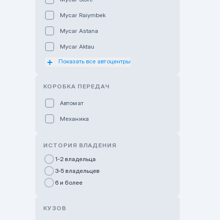
Mycar Raiymbek
Mycar Astana
Mycar Aktau
Показать все автоцентры
Mycar Uralsk
Haval & Tank Kyzylorda
КОРОБКА ПЕРЕДАЧ
Haval & Tank Pavlodar
Автомат
Bavaria Almaty
Механика
Mycar Shymkent
Bavaria Astana
ИСТОРИЯ ВЛАДЕНИЯ
GWM Nurly Zhol
1-2 владельца
3-5 владельцев
Chery Astana
6 и более
Changan Auto Nurly Zhol
Haval Atyrau
КУЗОВ
Hyundai Auto Almaty