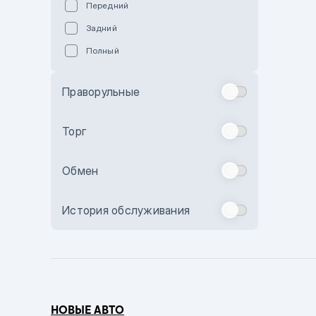
Передний
Пурпурный
Задний
Коричневый
Полный
Голубой
Синий
Праворульные
Фиолетовый
Зеленый
Торг
Желтый
Обмен
Бежевый
Бордовый
История обслуживания
Комбинированный
Бронзовый
Темно-синий
Серый металлик
НОВЫЕ АВТО
Сиреневый металлик