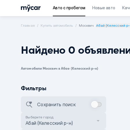
Авто с пробегом
Новые авто
Кач
Главная
Купить автомобиль
Москвич
Абай (Келесский р-
Найдено 0 объявлен
Автомобили Москвич в Абае (Келесский р-н)
Фильтры
Сохранить поиск
Выберите город
Абай (Келесский р-н)