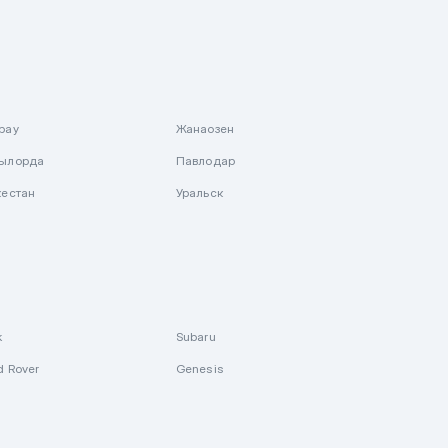
рау
Жанаозен
ылорда
Павлодар
кестан
Уральск
k
Subaru
d Rover
Genesis