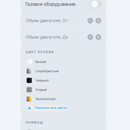
Газовое оборудование
Toyota Astana
Toyota Kokshetau
Объем двигателя, От
TANK Motors Karaganda
Объем двигателя, До
Hyundai ShymCity
Toyota Shygys
ЦВЕТ КУЗОВА
Белый
Серебристый
Черный
Серый
Золотистый
Показать все цвета
Оранжевый
Розовый
ПРИВОД
Красный