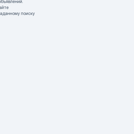
объявлений.
айте
заданному поиску