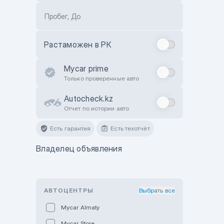
Пробег, До
Растаможен в РК
Mycar prime
Только проверенные авто
Autocheck.kz
Отчет по истории авто
Есть гарантия
Есть техотчёт
Владелец объявления
АВТОЦЕНТРЫ
Выбрать все
Mycar Almaty
Mycar Store