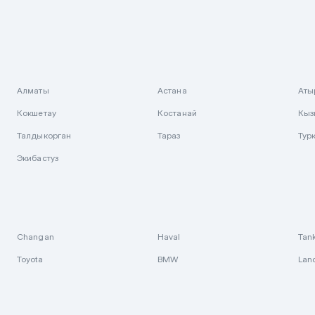
Алматы
Астана
Аты
Кокшетау
Костанай
Кыз
Талдыкорган
Тараз
Тур
Экибастуз
Changan
Haval
Tan
Toyota
BMW
Lan