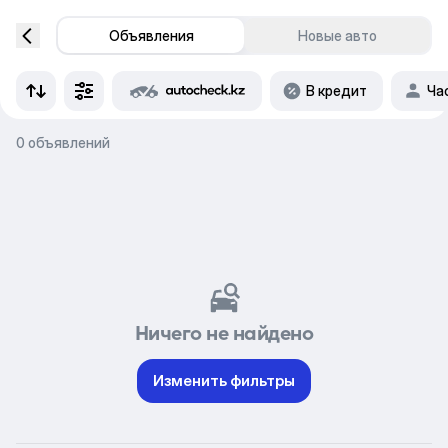
Объявления
Новые авто
В кредит
Ча
0 объявлений
Ничего не найдено
Изменить фильтры