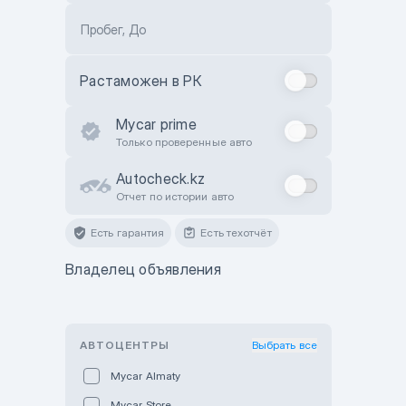
Пробег, До
Растаможен в РК
Mycar prime
Только проверенные авто
Autocheck.kz
Отчет по истории авто
Есть гарантия
Есть техотчёт
Владелец объявления
АВТОЦЕНТРЫ
Выбрать все
Mycar Almaty
Mycar Store