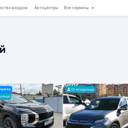
Все сервисы
ество воздуха
Автоцентры
й
От владельца
дельца