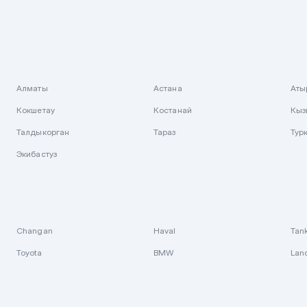
Алматы
Астана
Аты
Кокшетау
Костанай
Кыз
Талдыкорган
Тараз
Тур
Экибастуз
Changan
Haval
Tan
Toyota
BMW
Lan