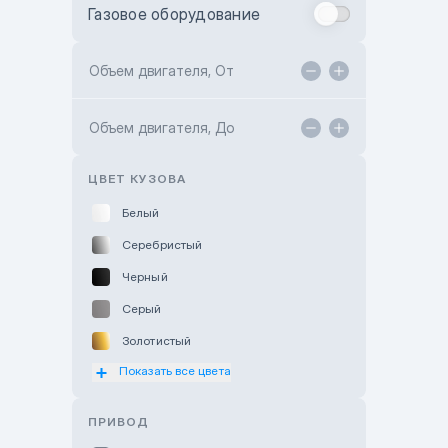
Газовое оборудование
Toyota Astana
Toyota Kokshetau
Объем двигателя, От
TANK Motors Karaganda
Объем двигателя, До
Hyundai ShymCity
Toyota Shygys
ЦВЕТ КУЗОВА
Белый
Серебристый
Черный
Серый
Золотистый
Показать все цвета
Оранжевый
Розовый
ПРИВОД
Красный