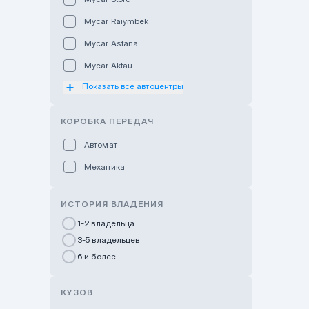
Mycar Raiymbek
Mycar Astana
Mycar Aktau
Показать все автоцентры
Mycar Uralsk
Haval & Tank Kyzylorda
КОРОБКА ПЕРЕДАЧ
Haval & Tank Pavlodar
Автомат
Bavaria Almaty
Механика
Mycar Shymkent
Bavaria Astana
ИСТОРИЯ ВЛАДЕНИЯ
GWM Nurly Zhol
1-2 владельца
3-5 владельцев
Chery Astana
6 и более
Changan Auto Nurly Zhol
Haval Atyrau
КУЗОВ
Hyundai Auto Almaty