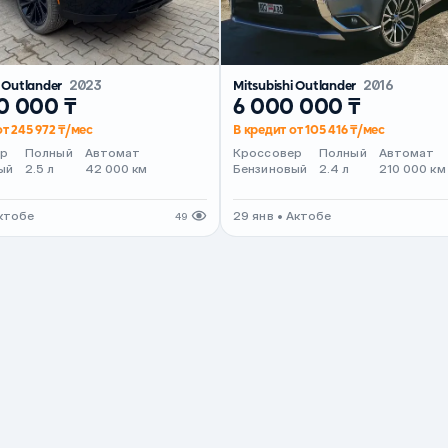
i Outlander
2023
Mitsubishi Outlander
2016
0 000 ₸
6 000 000 ₸
от 245 972 ₸/мес
В кредит от 105 416 ₸/мес
ер
Полный
Автомат
Кроссовер
Полный
Автомат
ый
2.5 л
42 000 км
Бензиновый
2.4 л
210 000 км
Актобе
29 янв • Актобе
49