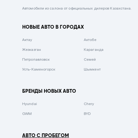
Черный металлик
Автомобили из салона от официальных дилеров Казахстана.
Стальной
НОВЫЕ АВТО В ГОРОДАХ
Вишневый
Серебристый металлик
Актау
Актобе
Темно-коричневый
Жезказган
Караганда
Бело-Дымчатый
Петропавловск
Семей
Светло-зелёный металлик
Усть-Каменогорск
Шымкент
Бирюзовый
Темно-синий металлик
БРЕНДЫ НОВЫХ АВТО
Зеленый металлик
Hyundai
Chery
Комбинированный
GWM
BYD
АВТО С ПРОБЕГОМ