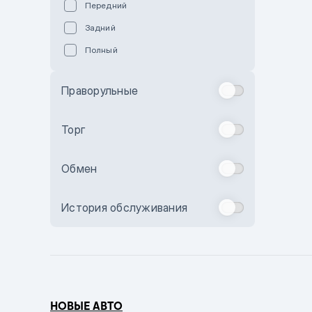
Передний
Пурпурный
Задний
Коричневый
Полный
Голубой
Синий
Праворульные
Фиолетовый
Зеленый
Торг
Желтый
Обмен
Бежевый
Бордовый
История обслуживания
Комбинированный
Бронзовый
Темно-синий
Серый металлик
НОВЫЕ АВТО
Сиреневый металлик