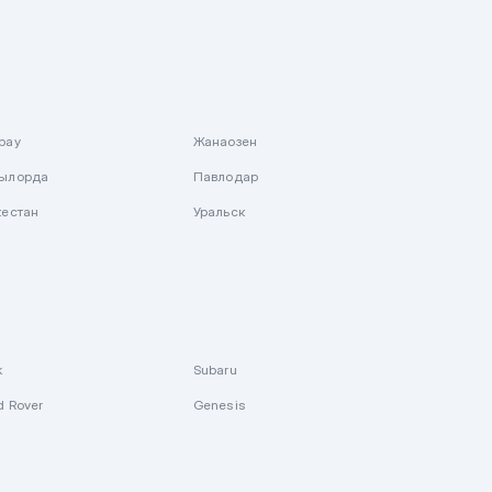
рау
Жанаозен
ылорда
Павлодар
кестан
Уральск
k
Subaru
d Rover
Genesis