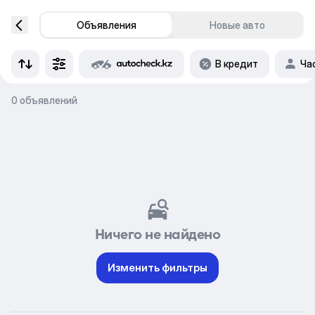
Объявления
Новые авто
В кредит
Ча
0 объявлений
Ничего не найдено
Изменить фильтры