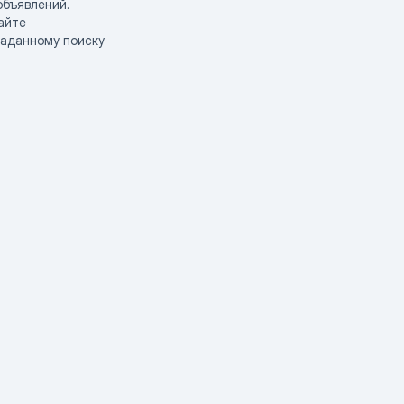
объявлений.
айте
заданному поиску