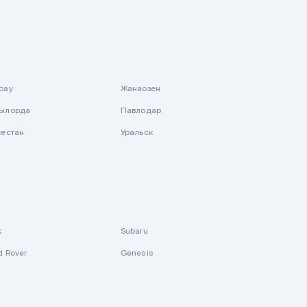
рау
Жанаозен
ылорда
Павлодар
кестан
Уральск
k
Subaru
d Rover
Genesis