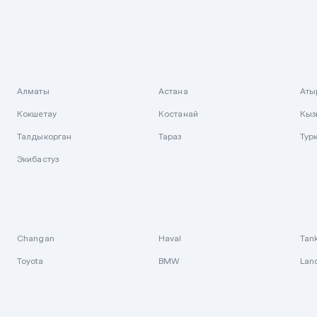
Алматы
Астана
Аты
Кокшетау
Костанай
Кыз
Талдыкорган
Тараз
Тур
Экибастуз
Changan
Haval
Tan
Toyota
BMW
Lan