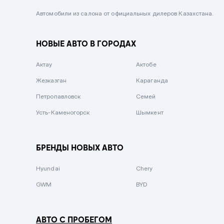
Черный металлик
Автомобили из салона от официальных дилеров Казахстана.
Стальной
НОВЫЕ АВТО В ГОРОДАХ
Вишневый
Серебристый металлик
Актау
Актобе
Темно-коричневый
Жезказган
Караганда
Бело-Дымчатый
Петропавловск
Семей
Светло-зелёный металлик
Усть-Каменогорск
Шымкент
Бирюзовый
Темно-синий металлик
БРЕНДЫ НОВЫХ АВТО
Зеленый металлик
Hyundai
Chery
Комбинированный
GWM
BYD
АВТО С ПРОБЕГОМ