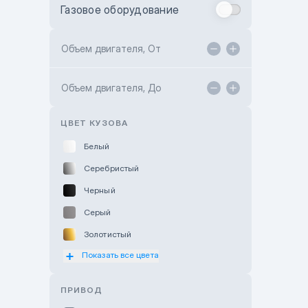
Газовое оборудование
Toyota Astana
Toyota Kokshetau
Объем двигателя, От
TANK Motors Karaganda
Объем двигателя, До
Hyundai ShymCity
Toyota Shygys
ЦВЕТ КУЗОВА
Белый
Серебристый
Черный
Серый
Золотистый
Показать все цвета
Оранжевый
Розовый
ПРИВОД
Красный