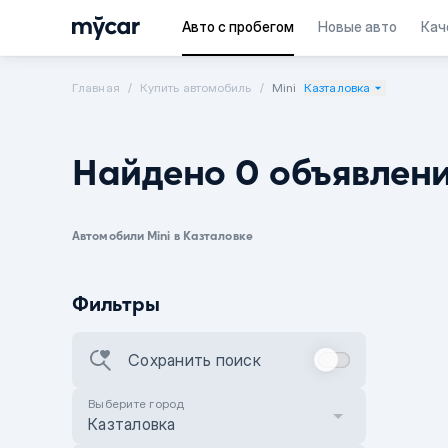
Авто с пробегом
Новые авто
Кач
Главная
Купить автомобиль
Mini
Казталовка
Найдено 0 объявлен
Автомобили Mini в Казталовке
Фильтры
Сохранить поиск
Выберите город
Казталовка