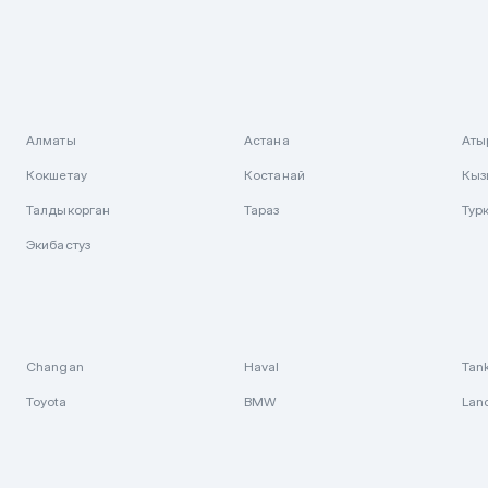
Алматы
Астана
Аты
Кокшетау
Костанай
Кыз
Талдыкорган
Тараз
Тур
Экибастуз
Changan
Haval
Tan
Toyota
BMW
Lan