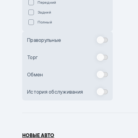
Передний
Пурпурный
Задний
Коричневый
Полный
Голубой
Синий
Праворульные
Фиолетовый
Зеленый
Торг
Желтый
Обмен
Бежевый
Бордовый
История обслуживания
Комбинированный
Бронзовый
Темно-синий
Серый металлик
НОВЫЕ АВТО
Сиреневый металлик