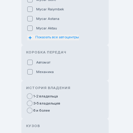
Mycar Raiymbek
Mycar Astana
Mycar Aktau
Показать все автоцентры
Mycar Uralsk
Haval & Tank Kyzylorda
КОРОБКА ПЕРЕДАЧ
Haval & Tank Pavlodar
Автомат
Bavaria Almaty
Механика
Mycar Shymkent
Bavaria Astana
ИСТОРИЯ ВЛАДЕНИЯ
GWM Nurly Zhol
1-2 владельца
3-5 владельцев
Chery Astana
6 и более
Changan Auto Nurly Zhol
Haval Atyrau
КУЗОВ
Hyundai Auto Almaty