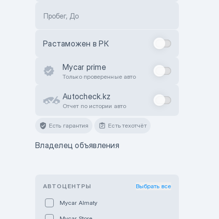
Пробег, До
Растаможен в РК
Mycar prime
Только проверенные авто
Autocheck.kz
Отчет по истории авто
Есть гарантия
Есть техотчёт
Владелец объявления
АВТОЦЕНТРЫ
Выбрать все
Mycar Almaty
Mycar Store