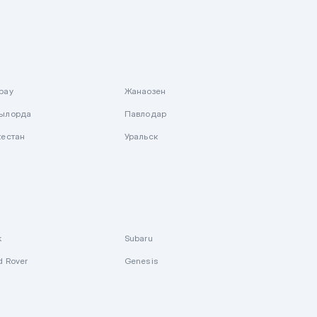
рау
Жанаозен
ылорда
Павлодар
кестан
Уральск
k
Subaru
d Rover
Genesis