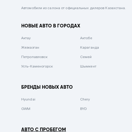
Черный металлик
Автомобили из салона от официальных дилеров Казахстана.
Стальной
НОВЫЕ АВТО В ГОРОДАХ
Вишневый
Серебристый металлик
Актау
Актобе
Темно-коричневый
Жезказган
Караганда
Бело-Дымчатый
Петропавловск
Семей
Светло-зелёный металлик
Усть-Каменогорск
Шымкент
Бирюзовый
Темно-синий металлик
БРЕНДЫ НОВЫХ АВТО
Зеленый металлик
Hyundai
Chery
Комбинированный
GWM
BYD
АВТО С ПРОБЕГОМ