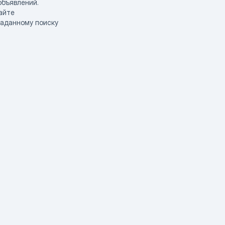
объявлений.
айте
заданному поиску