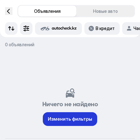
Объявления
Новые авто
В кредит
Ча
0 объявлений
Ничего не найдено
Изменить фильтры