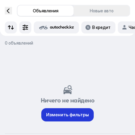
Объявления
Новые авто
В кредит
Ча
0 объявлений
Ничего не найдено
Изменить фильтры