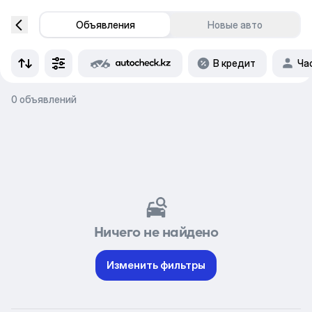
Объявления
Новые авто
В кредит
Ча
0 объявлений
Ничего не найдено
Изменить фильтры