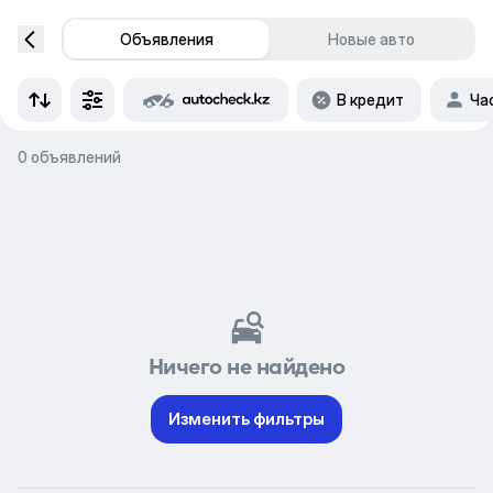
Объявления
Новые авто
В кредит
Ча
0 объявлений
Ничего не найдено
Изменить фильтры