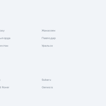
рау
Жанаозен
ылорда
Павлодар
кестан
Уральск
k
Subaru
d Rover
Genesis