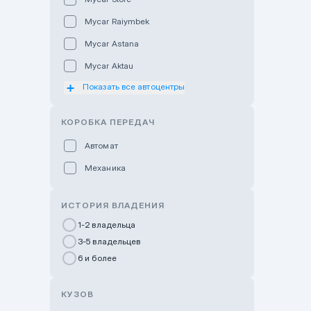
Mycar Raiymbek
Mycar Astana
Mycar Aktau
Показать все автоцентры
Mycar Uralsk
Haval & Tank Kyzylorda
КОРОБКА ПЕРЕДАЧ
Haval & Tank Pavlodar
Автомат
Bavaria Almaty
Механика
Mycar Shymkent
Bavaria Astana
ИСТОРИЯ ВЛАДЕНИЯ
GWM Nurly Zhol
1-2 владельца
3-5 владельцев
Chery Astana
6 и более
Changan Auto Nurly Zhol
Haval Atyrau
КУЗОВ
Hyundai Auto Almaty