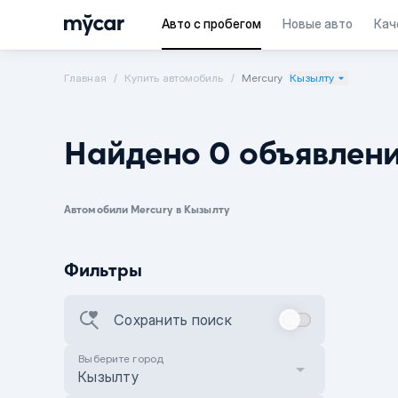
Авто с пробегом
Новые авто
Кач
Главная
Купить автомобиль
Mercury
Кызылту
Найдено 0 объявлен
Автомобили Mercury в Кызылту
Фильтры
Сохранить поиск
Выберите город
Кызылту