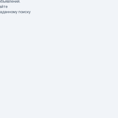
объявлений.
айте
заданному поиску