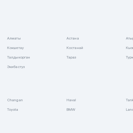
Алматы
Астана
Аты
Кокшетау
Костанай
Кыз
Талдыкорган
Тараз
Тур
Экибастуз
Changan
Haval
Tan
Toyota
BMW
Lan