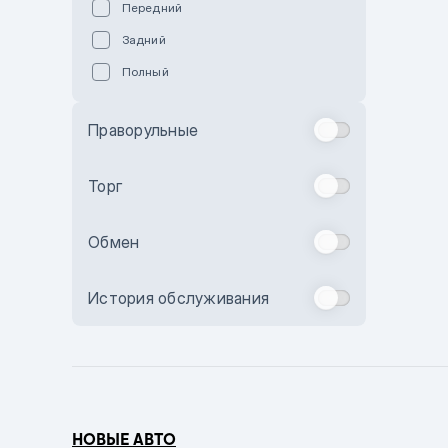
Передний
Пурпурный
Задний
Коричневый
Полный
Голубой
Синий
Праворульные
Фиолетовый
Зеленый
Торг
Желтый
Обмен
Бежевый
Бордовый
История обслуживания
Комбинированный
Бронзовый
Темно-синий
Серый металлик
НОВЫЕ АВТО
Сиреневый металлик