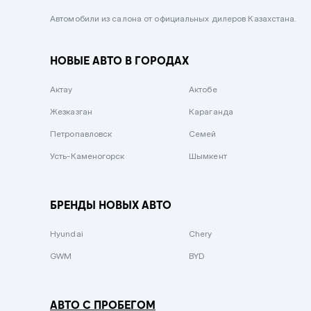
Черный металлик
Автомобили из салона от официальных дилеров Казахстана.
Стальной
НОВЫЕ АВТО В ГОРОДАХ
Вишневый
Серебристый металлик
Актау
Актобе
Темно-коричневый
Жезказган
Караганда
Бело-Дымчатый
Петропавловск
Семей
Светло-зелёный металлик
Усть-Каменогорск
Шымкент
Бирюзовый
Темно-синий металлик
БРЕНДЫ НОВЫХ АВТО
Зеленый металлик
Hyundai
Chery
Комбинированный
GWM
BYD
АВТО С ПРОБЕГОМ