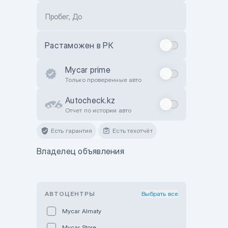
Пробег, До
Растаможен в РК
Mycar prime
Только проверенные авто
Autocheck.kz
Отчет по истории авто
Есть гарантия
Есть техотчёт
Владелец объявления
АВТОЦЕНТРЫ
Выбрать все
Mycar Almaty
Mycar Store