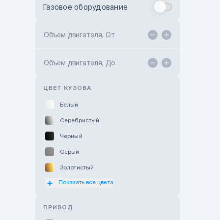
Газовое оборудование
Toyota Astana
Toyota Kokshetau
Объем двигателя, От
TANK Motors Karaganda
Объем двигателя, До
Hyundai ShymCity
Toyota Shygys
ЦВЕТ КУЗОВА
Белый
Серебристый
Черный
Серый
Золотистый
Показать все цвета
Оранжевый
Розовый
ПРИВОД
Красный