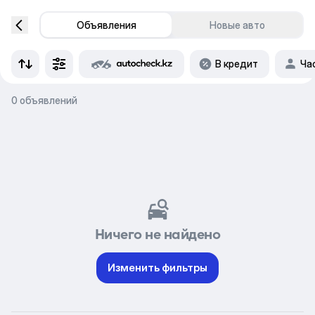
Объявления
Новые авто
В кредит
Ча
0 объявлений
Ничего не найдено
Изменить фильтры