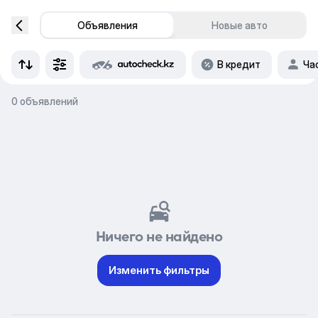
Объявления
Новые авто
В кредит
Ча
0 объявлений
Ничего не найдено
Изменить фильтры