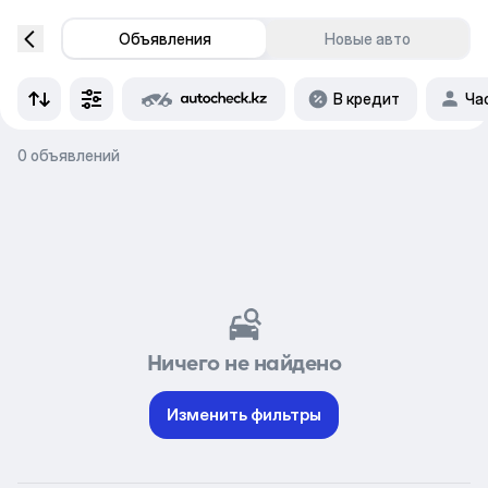
Объявления
Новые авто
В кредит
Ча
0 объявлений
Ничего не найдено
Изменить фильтры