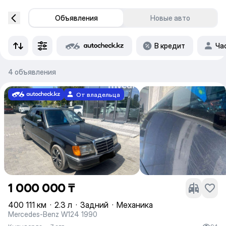
Объявления
Новые авто
В кредит
Ча
4 объявления
От владельца
1 000 000 ₸
400 111 км
·
2.3 л
·
Задний
·
Механика
Mercedes-Benz W124 1990