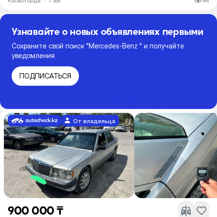
Кызылорда
·
7 авг
94
Узнавайте о новых объявлениях первыми
Сохраните свой поиск "Mercedes-Benz " и получайте
уведомления
ПОДПИСАТЬСЯ
От владельца
900 000 ₸