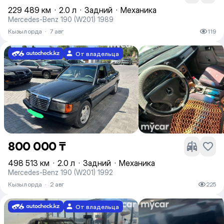
229 489 км
·
2.0 л
·
Задний
·
Механика
Mercedes-Benz 190 (W201) 1989
Кызылорда
·
7 авг
119
От владельца
800 000 ₸
498 513 км
·
2.0 л
·
Задний
·
Механика
Mercedes-Benz 190 (W201) 1992
Кызылорда
·
2 авг
225
От владельца