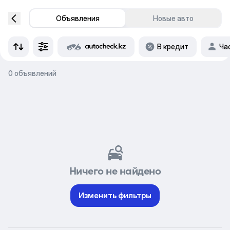
Объявления
Новые авто
В кредит
Ча
0 объявлений
Ничего не найдено
Изменить фильтры