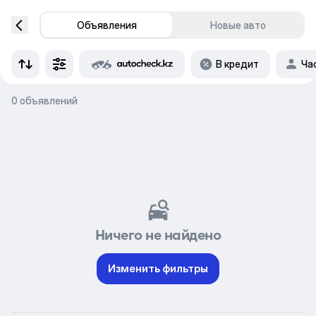
Объявления
Новые авто
В кредит
Ча
0 объявлений
Ничего не найдено
Изменить фильтры