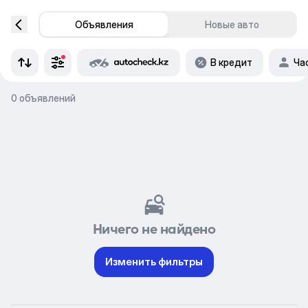
Объявления
Новые авто
В кредит
Ча
0 объявлений
Ничего не найдено
Изменить фильтры