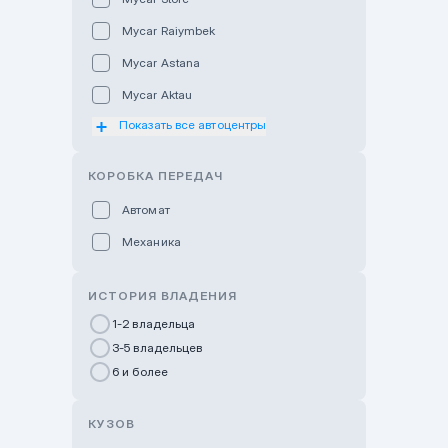
Mycar Raiymbek
Mycar Astana
Mycar Aktau
Показать все автоцентры
Mycar Uralsk
Haval & Tank Kyzylorda
КОРОБКА ПЕРЕДАЧ
Haval & Tank Pavlodar
Автомат
Bavaria Almaty
Механика
Mycar Shymkent
Bavaria Astana
ИСТОРИЯ ВЛАДЕНИЯ
GWM Nurly Zhol
1-2 владельца
3-5 владельцев
Chery Astana
6 и более
Changan Auto Nurly Zhol
Haval Atyrau
КУЗОВ
Hyundai Auto Almaty