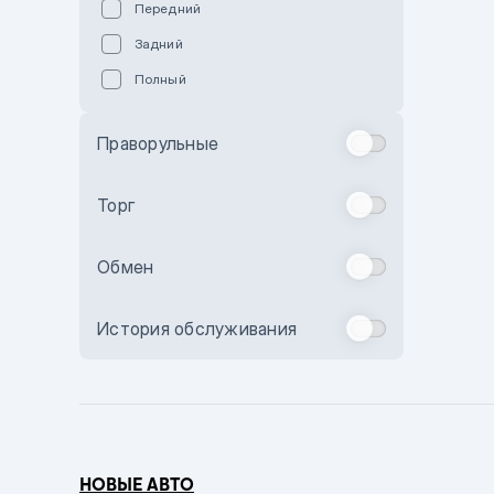
Передний
Пурпурный
Задний
Коричневый
Полный
Голубой
Синий
Праворульные
Фиолетовый
Зеленый
Торг
Желтый
Обмен
Бежевый
Бордовый
История обслуживания
Комбинированный
Бронзовый
Темно-синий
Серый металлик
НОВЫЕ АВТО
Сиреневый металлик