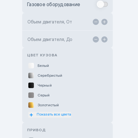
Газовое оборудование
Toyota Astana
Toyota Kokshetau
Объем двигателя, От
TANK Motors Karaganda
Объем двигателя, До
Hyundai ShymCity
Toyota Shygys
ЦВЕТ КУЗОВА
Белый
Серебристый
Черный
Серый
Золотистый
Показать все цвета
Оранжевый
Розовый
ПРИВОД
Красный