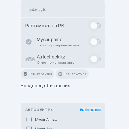
Пробег, До
Растаможен в РК
Mycar prime
Только проверенные авто
Autocheck.kz
Отчет по истории авто
Есть гарантия
Есть техотчёт
Владелец объявления
АВТОЦЕНТРЫ
Выбрать все
Mycar Almaty
Mycar Store