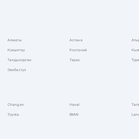
Алматы
Астана
Аты
Кокшетау
Костанай
Кыз
Талдыкорган
Тараз
Тур
Экибастуз
Changan
Haval
Tan
Toyota
BMW
Lan