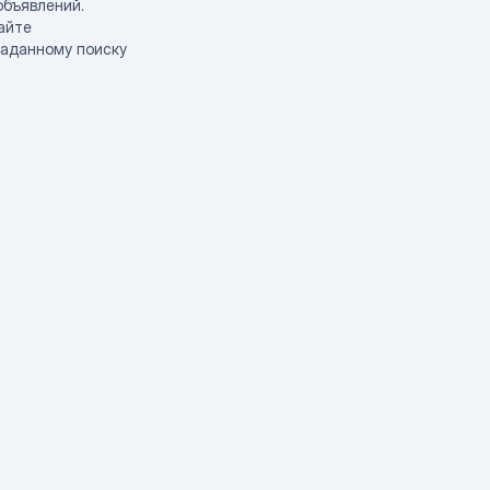
объявлений.
айте
заданному поиску