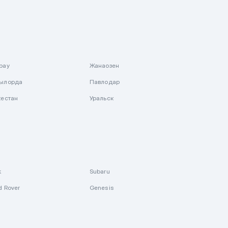
рау
Жанаозен
ылорда
Павлодар
кестан
Уральск
k
Subaru
d Rover
Genesis