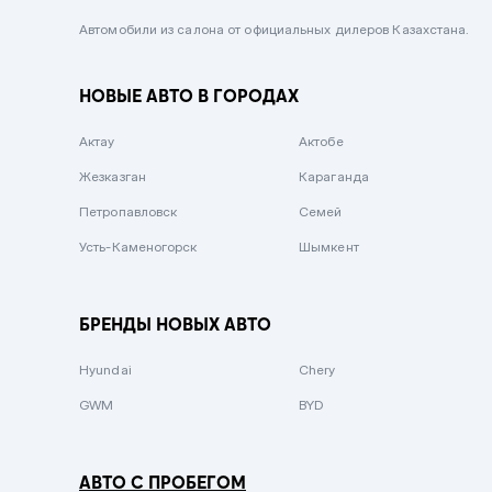
Черный металлик
Автомобили из салона от официальных дилеров Казахстана.
Стальной
НОВЫЕ АВТО В ГОРОДАХ
Вишневый
Серебристый металлик
Актау
Актобе
Темно-коричневый
Жезказган
Караганда
Бело-Дымчатый
Петропавловск
Семей
Светло-зелёный металлик
Усть-Каменогорск
Шымкент
Бирюзовый
Темно-синий металлик
БРЕНДЫ НОВЫХ АВТО
Зеленый металлик
Hyundai
Chery
Комбинированный
GWM
BYD
АВТО С ПРОБЕГОМ