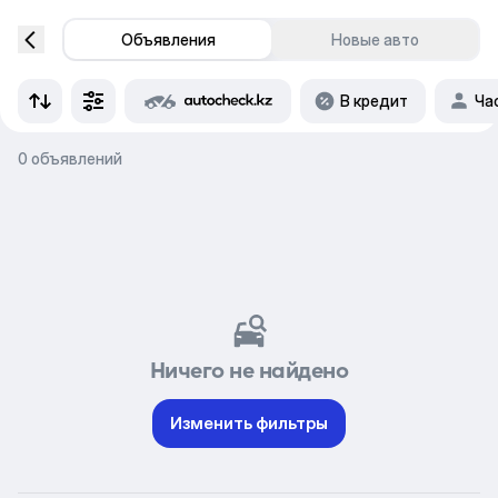
Объявления
Новые авто
В кредит
Ча
0 объявлений
Ничего не найдено
Изменить фильтры