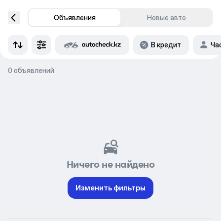
Объявления
Новые авто
В кредит
Ча
0 объявлений
Ничего не найдено
Изменить фильтры