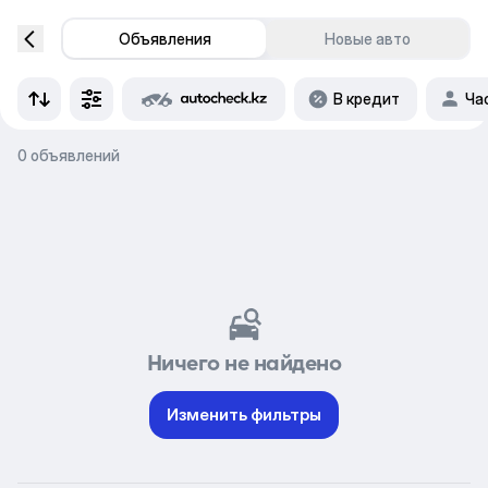
Объявления
Новые авто
В кредит
Ча
0 объявлений
Ничего не найдено
Изменить фильтры