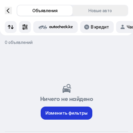
Объявления
Новые авто
В кредит
Ча
0 объявлений
Ничего не найдено
Изменить фильтры