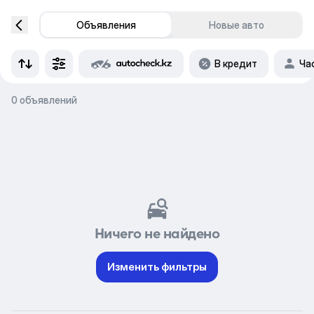
Объявления
Новые авто
В кредит
Ча
0 объявлений
Ничего не найдено
Изменить фильтры