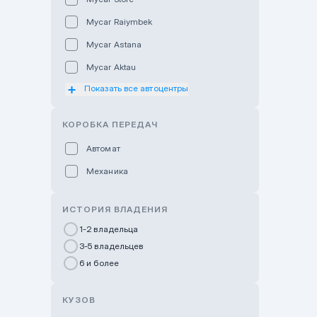
Mycar Raiymbek
Mycar Astana
Mycar Aktau
Показать все автоцентры
Mycar Uralsk
Haval & Tank Kyzylorda
КОРОБКА ПЕРЕДАЧ
Haval & Tank Pavlodar
Автомат
Bavaria Almaty
Механика
Mycar Shymkent
Bavaria Astana
ИСТОРИЯ ВЛАДЕНИЯ
GWM Nurly Zhol
1-2 владельца
3-5 владельцев
Chery Astana
6 и более
Changan Auto Nurly Zhol
Haval Atyrau
КУЗОВ
Hyundai Auto Almaty