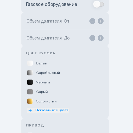
Газовое оборудование
Toyota Astana
Toyota Kokshetau
Объем двигателя, От
TANK Motors Karaganda
Объем двигателя, До
Hyundai ShymCity
Toyota Shygys
ЦВЕТ КУЗОВА
Белый
Серебристый
Черный
Серый
Золотистый
Показать все цвета
Оранжевый
Розовый
ПРИВОД
Красный