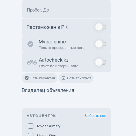
Пробег, До
Растаможен в РК
Mycar prime
Только проверенные авто
Autocheck.kz
Отчет по истории авто
Есть гарантия
Есть техотчёт
Владелец объявления
АВТОЦЕНТРЫ
Выбрать все
Mycar Almaty
Mycar Store