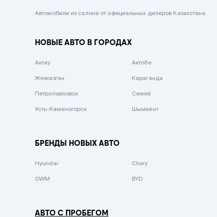
Черный металлик
Автомобили из салона от официальных дилеров Казахстана.
Стальной
НОВЫЕ АВТО В ГОРОДАХ
Вишневый
Серебристый металлик
Актау
Актобе
Темно-коричневый
Жезказган
Караганда
Бело-Дымчатый
Петропавловск
Семей
Светло-зелёный металлик
Усть-Каменогорск
Шымкент
Бирюзовый
Темно-синий металлик
БРЕНДЫ НОВЫХ АВТО
Зеленый металлик
Hyundai
Chery
Комбинированный
GWM
BYD
АВТО С ПРОБЕГОМ