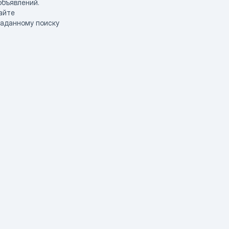
объявлений.
айте
заданному поиску