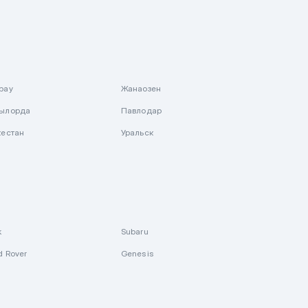
рау
Жанаозен
ылорда
Павлодар
кестан
Уральск
k
Subaru
d Rover
Genesis