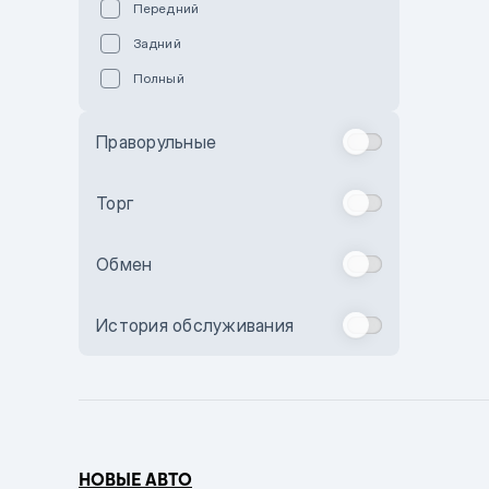
Передний
Пурпурный
Задний
Коричневый
Полный
Голубой
Синий
Праворульные
Фиолетовый
Зеленый
Торг
Желтый
Обмен
Бежевый
Бордовый
История обслуживания
Комбинированный
Бронзовый
Темно-синий
Серый металлик
НОВЫЕ АВТО
Сиреневый металлик