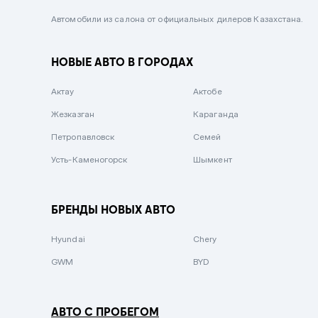
Черный металлик
Автомобили из салона от официальных дилеров Казахстана.
Стальной
НОВЫЕ АВТО В ГОРОДАХ
Вишневый
Серебристый металлик
Актау
Актобе
Темно-коричневый
Жезказган
Караганда
Бело-Дымчатый
Петропавловск
Семей
Светло-зелёный металлик
Усть-Каменогорск
Шымкент
Бирюзовый
Темно-синий металлик
БРЕНДЫ НОВЫХ АВТО
Зеленый металлик
Hyundai
Chery
Комбинированный
GWM
BYD
АВТО С ПРОБЕГОМ