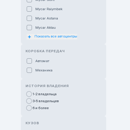
Mycar Raiymbek
Mycar Astana
Mycar Aktau
Показать все автоцентры
Mycar Uralsk
Haval & Tank Kyzylorda
КОРОБКА ПЕРЕДАЧ
Haval & Tank Pavlodar
Автомат
Bavaria Almaty
Механика
Mycar Shymkent
Bavaria Astana
ИСТОРИЯ ВЛАДЕНИЯ
GWM Nurly Zhol
1-2 владельца
3-5 владельцев
Chery Astana
6 и более
Changan Auto Nurly Zhol
Haval Atyrau
КУЗОВ
Hyundai Auto Almaty