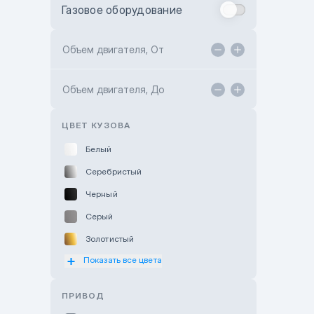
Газовое оборудование
Toyota Astana
Toyota Kokshetau
Объем двигателя, От
TANK Motors Karaganda
Объем двигателя, До
Hyundai ShymCity
Toyota Shygys
ЦВЕТ КУЗОВА
Белый
Серебристый
Черный
Серый
Золотистый
Показать все цвета
Оранжевый
Розовый
ПРИВОД
Красный