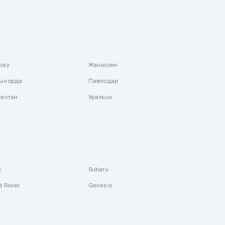
рау
Жанаозен
ылорда
Павлодар
кестан
Уральск
k
Subaru
d Rover
Genesis