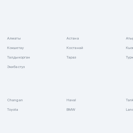
Алматы
Астана
Аты
Кокшетау
Костанай
Кыз
Талдыкорган
Тараз
Тур
Экибастуз
Changan
Haval
Tan
Toyota
BMW
Lan