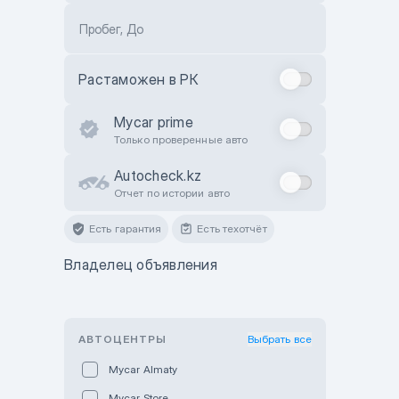
Пробег, До
Растаможен в РК
Mycar prime
Только проверенные авто
Autocheck.kz
Отчет по истории авто
Есть гарантия
Есть техотчёт
Владелец объявления
АВТОЦЕНТРЫ
Выбрать все
Mycar Almaty
Mycar Store