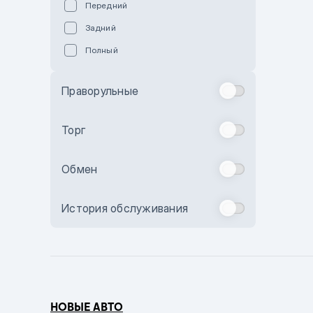
Передний
Пурпурный
Задний
Коричневый
Полный
Голубой
Синий
Праворульные
Фиолетовый
Зеленый
Торг
Желтый
Обмен
Бежевый
Бордовый
История обслуживания
Комбинированный
Бронзовый
Темно-синий
Серый металлик
НОВЫЕ АВТО
Сиреневый металлик