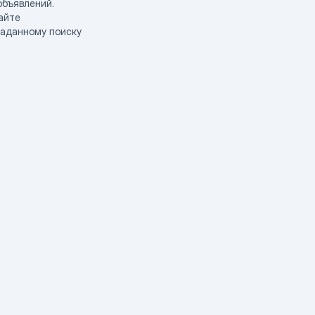
объявлений.
айте
заданному поиску