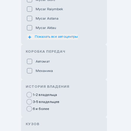
Mycar Raiymbek
Mycar Astana
Mycar Aktau
Показать все автоцентры
Mycar Uralsk
Haval & Tank Kyzylorda
КОРОБКА ПЕРЕДАЧ
Haval & Tank Pavlodar
Автомат
Bavaria Almaty
Механика
Mycar Shymkent
Bavaria Astana
ИСТОРИЯ ВЛАДЕНИЯ
GWM Nurly Zhol
1-2 владельца
3-5 владельцев
Chery Astana
6 и более
Changan Auto Nurly Zhol
Haval Atyrau
КУЗОВ
Hyundai Auto Almaty