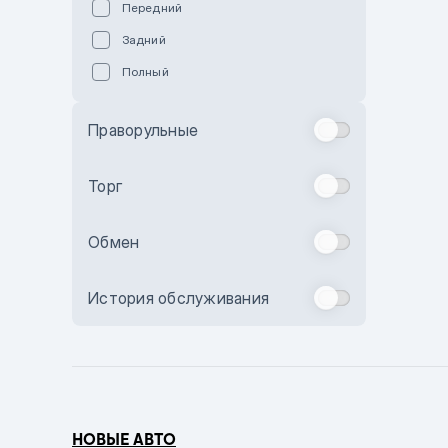
Передний
Пурпурный
Задний
Коричневый
Полный
Голубой
Синий
Праворульные
Фиолетовый
Зеленый
Торг
Желтый
Обмен
Бежевый
Бордовый
История обслуживания
Комбинированный
Бронзовый
Темно-синий
Серый металлик
НОВЫЕ АВТО
Сиреневый металлик