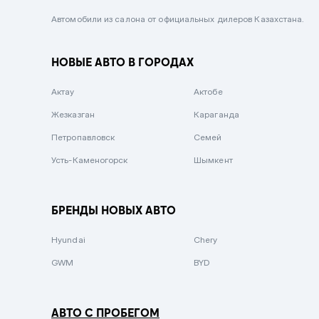
Черный металлик
Автомобили из салона от официальных дилеров Казахстана.
Стальной
НОВЫЕ АВТО В ГОРОДАХ
Вишневый
Серебристый металлик
Актау
Актобе
Темно-коричневый
Жезказган
Караганда
Бело-Дымчатый
Петропавловск
Семей
Светло-зелёный металлик
Усть-Каменогорск
Шымкент
Бирюзовый
Темно-синий металлик
БРЕНДЫ НОВЫХ АВТО
Зеленый металлик
Hyundai
Chery
Комбинированный
GWM
BYD
АВТО С ПРОБЕГОМ