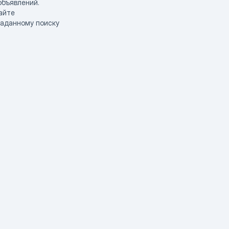
объявлений.
айте
заданному поиску