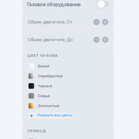
Газовое оборудование
Toyota Astana
Toyota Kokshetau
Объем двигателя, От
TANK Motors Karaganda
Объем двигателя, До
Hyundai ShymCity
Toyota Shygys
ЦВЕТ КУЗОВА
Белый
Серебристый
Черный
Серый
Золотистый
Показать все цвета
Оранжевый
Розовый
ПРИВОД
Красный