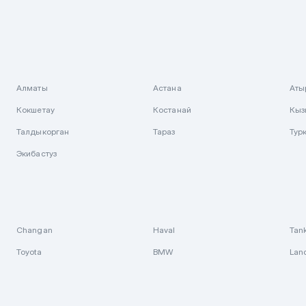
Алматы
Астана
Аты
Кокшетау
Костанай
Кыз
Талдыкорган
Тараз
Тур
Экибастуз
Changan
Haval
Tan
Toyota
BMW
Lan