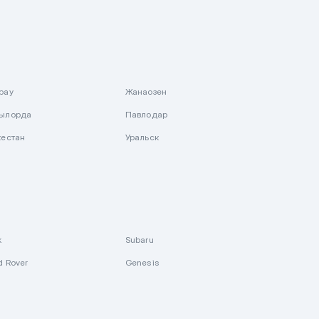
рау
Жанаозен
ылорда
Павлодар
кестан
Уральск
k
Subaru
d Rover
Genesis