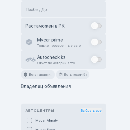
Пробег, До
Растаможен в РК
Mycar prime
Только проверенные авто
Autocheck.kz
Отчет по истории авто
Есть гарантия
Есть техотчёт
Владелец объявления
АВТОЦЕНТРЫ
Выбрать все
Mycar Almaty
Mycar Store