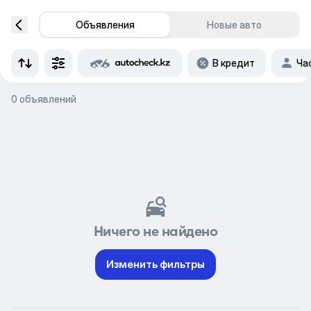
Объявления
Новые авто
В кредит
Ча
0 объявлений
Ничего не найдено
Изменить фильтры