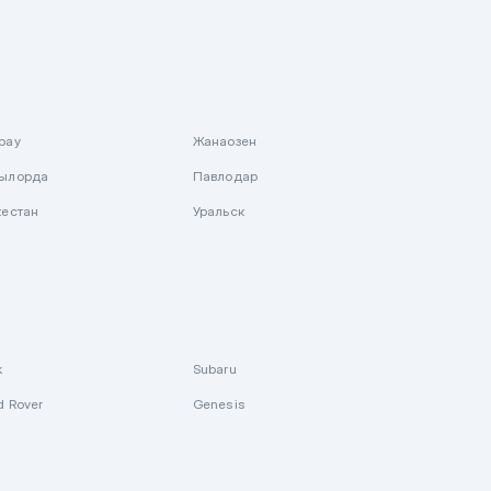
рау
Жанаозен
ылорда
Павлодар
кестан
Уральск
k
Subaru
d Rover
Genesis