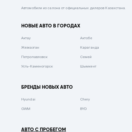
Черный металлик
Автомобили из салона от официальных дилеров Казахстана.
Стальной
НОВЫЕ АВТО В ГОРОДАХ
Вишневый
Серебристый металлик
Актау
Актобе
Темно-коричневый
Жезказган
Караганда
Бело-Дымчатый
Петропавловск
Семей
Светло-зелёный металлик
Усть-Каменогорск
Шымкент
Бирюзовый
Темно-синий металлик
БРЕНДЫ НОВЫХ АВТО
Зеленый металлик
Hyundai
Chery
Комбинированный
GWM
BYD
АВТО С ПРОБЕГОМ