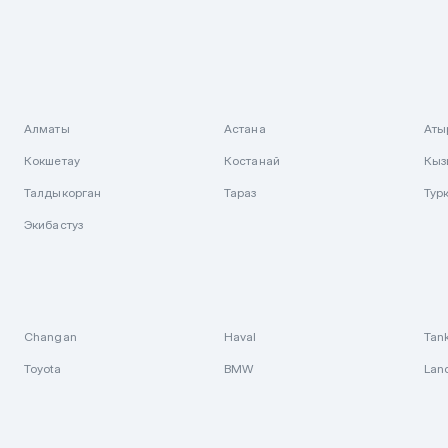
Алматы
Астана
Аты
Кокшетау
Костанай
Кыз
Талдыкорган
Тараз
Тур
Экибастуз
Changan
Haval
Tan
Toyota
BMW
Lan