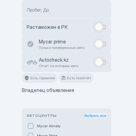
Пробег, До
Растаможен в РК
Mycar prime
Только проверенные авто
Autocheck.kz
Отчет по истории авто
Есть гарантия
Есть техотчёт
Владелец объявления
АВТОЦЕНТРЫ
Выбрать все
Mycar Almaty
Mycar Store