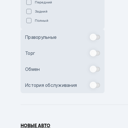
Передний
Пурпурный
Задний
Коричневый
Полный
Голубой
Синий
Праворульные
Фиолетовый
Зеленый
Торг
Желтый
Обмен
Бежевый
Бордовый
История обслуживания
Комбинированный
Бронзовый
Темно-синий
Серый металлик
НОВЫЕ АВТО
Сиреневый металлик