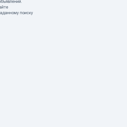
объявлений.
айте
заданному поиску