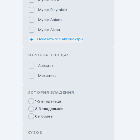
Mycar Raiymbek
Mycar Astana
Mycar Aktau
Показать все автоцентры
Mycar Uralsk
Haval & Tank Kyzylorda
КОРОБКА ПЕРЕДАЧ
Haval & Tank Pavlodar
Автомат
Bavaria Almaty
Механика
Mycar Shymkent
Bavaria Astana
ИСТОРИЯ ВЛАДЕНИЯ
GWM Nurly Zhol
1-2 владельца
3-5 владельцев
Chery Astana
6 и более
Changan Auto Nurly Zhol
Haval Atyrau
КУЗОВ
Hyundai Auto Almaty