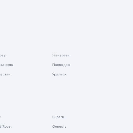
рау
Жанаозен
ылорда
Павлодар
кестан
Уральск
k
Subaru
d Rover
Genesis