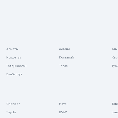
Алматы
Астана
Аты
Кокшетау
Костанай
Кыз
Талдыкорган
Тараз
Тур
Экибастуз
Changan
Haval
Tan
Toyota
BMW
Lan