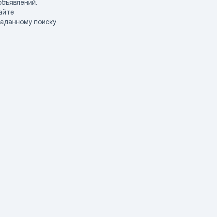
объявлений.
айте
заданному поиску