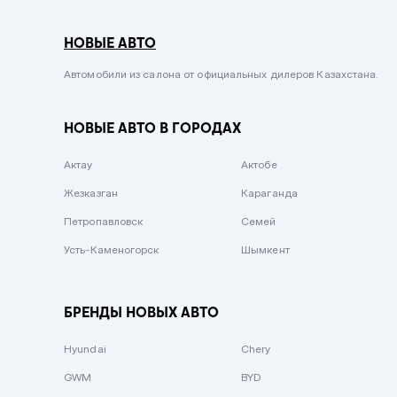
Серый металлик
НОВЫЕ АВТО
Сиреневый металлик
Черный металлик
Автомобили из салона от официальных дилеров Казахстана.
Стальной
НОВЫЕ АВТО В ГОРОДАХ
Вишневый
Серебристый металлик
Актау
Актобе
Темно-коричневый
Жезказган
Караганда
Бело-Дымчатый
Петропавловск
Семей
Светло-зелёный металлик
Усть-Каменогорск
Шымкент
Бирюзовый
Темно-синий металлик
БРЕНДЫ НОВЫХ АВТО
Зеленый металлик
Hyundai
Chery
Комбинированный
GWM
BYD