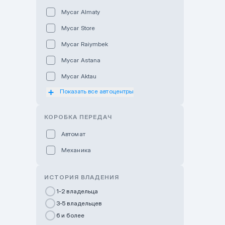
Mycar Almaty
Mycar Store
Mycar Raiymbek
Mycar Astana
Mycar Aktau
Показать все автоцентры
Mycar Uralsk
Haval & Tank Kyzylorda
КОРОБКА ПЕРЕДАЧ
Haval & Tank Pavlodar
Автомат
Bavaria Almaty
Механика
Mycar Shymkent
Bavaria Astana
ИСТОРИЯ ВЛАДЕНИЯ
GWM Nurly Zhol
1-2 владельца
3-5 владельцев
Chery Astana
6 и более
Changan Auto Nurly Zhol