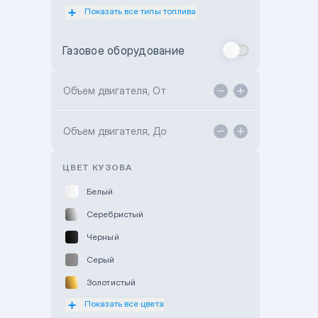
Показать все типы топлива
Subaru Motor Almaty
Toyota Almaty
Газовое оборудование
Toyota Astana
Toyota Kokshetau
Объем двигателя, От
TANK Motors Karaganda
Объем двигателя, До
Hyundai ShymCity
Toyota Shygys
ЦВЕТ КУЗОВА
Белый
Серебристый
Черный
Серый
Золотистый
Показать все цвета
Оранжевый