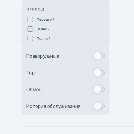
Розовый
ПРИВОД
Красный
Передний
Пурпурный
Задний
Коричневый
Полный
Голубой
Синий
Праворульные
Фиолетовый
Зеленый
Торг
Желтый
Обмен
Бежевый
Бордовый
История обслуживания
Комбинированный
Бронзовый
Темно-синий