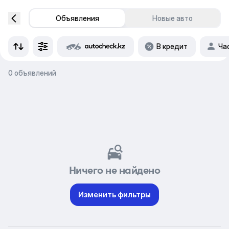
Объявления
Новые авто
В кредит
Ча
0 объявлений
Ничего не найдено
Изменить фильтры