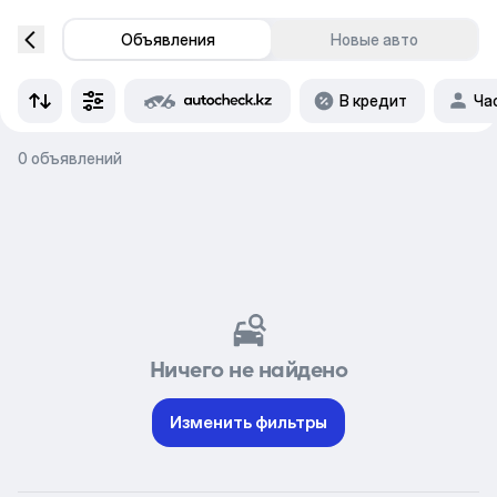
Объявления
Новые авто
В кредит
Ча
0 объявлений
Ничего не найдено
Изменить фильтры