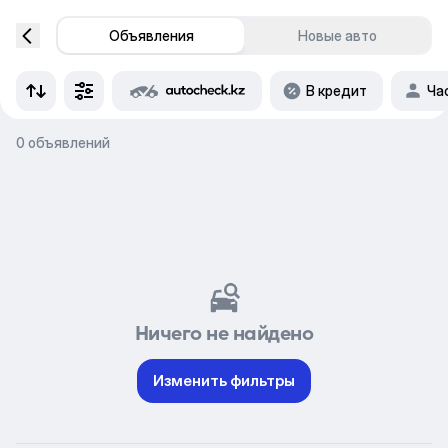
Объявления
Новые авто
В кредит
Ча
0 объявлений
Ничего не найдено
Изменить фильтры