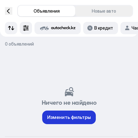
Объявления
Новые авто
В кредит
Ча
0 объявлений
Ничего не найдено
Изменить фильтры