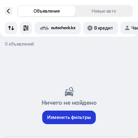
Объявления
Новые авто
В кредит
Ча
0 объявлений
Ничего не найдено
Изменить фильтры