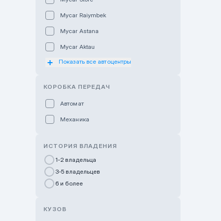
Mycar Raiymbek
Mycar Astana
Mycar Aktau
Показать все автоцентры
Mycar Uralsk
Haval & Tank Kyzylorda
КОРОБКА ПЕРЕДАЧ
Haval & Tank Pavlodar
Автомат
Bavaria Almaty
Механика
Mycar Shymkent
Bavaria Astana
ИСТОРИЯ ВЛАДЕНИЯ
GWM Nurly Zhol
1-2 владельца
3-5 владельцев
Chery Astana
6 и более
Changan Auto Nurly Zhol
Haval Atyrau
КУЗОВ
Hyundai Auto Almaty