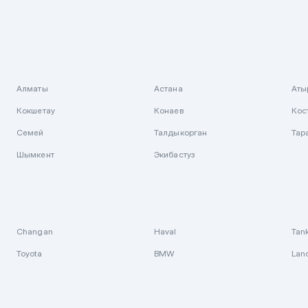
Алматы
Астана
Аты
Кокшетау
Конаев
Кос
Семей
Талдыкорган
Тар
Шымкент
Экибастуз
Changan
Haval
Tan
Toyota
BMW
Lan