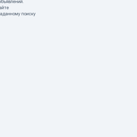
объявлений.
айте
заданному поиску