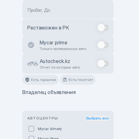
Пробег, До
Растаможен в РК
Mycar prime
Только проверенные авто
Autocheck.kz
Отчет по истории авто
Есть гарантия
Есть техотчёт
Владелец объявления
АВТОЦЕНТРЫ
Выбрать все
Mycar Almaty
Mycar Store