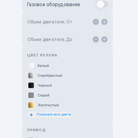
Газовое оборудование
Toyota Astana
Toyota Kokshetau
Объем двигателя, От
TANK Motors Karaganda
Объем двигателя, До
Hyundai ShymCity
Toyota Shygys
ЦВЕТ КУЗОВА
Белый
Серебристый
Черный
Серый
Золотистый
Показать все цвета
Оранжевый
Розовый
ПРИВОД
Красный