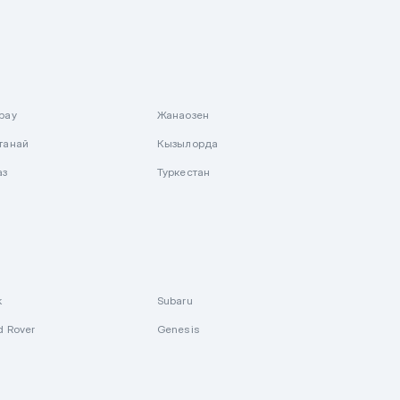
рау
Жанаозен
танай
Кызылорда
аз
Туркестан
k
Subaru
d Rover
Genesis