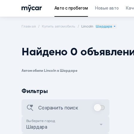
Авто с пробегом
Новые авто
Кач
Главная
Купить автомобиль
Lincoln
Шардара
Найдено 0 объявлен
Автомобили Lincoln в Шардаре
Фильтры
Сохранить поиск
Выберите город
Шардара