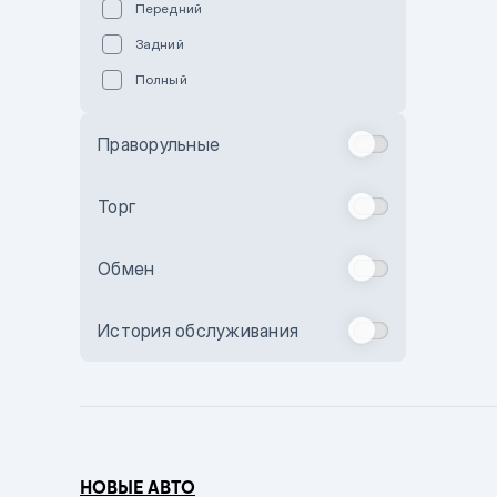
Передний
Пурпурный
Задний
Коричневый
Полный
Голубой
Синий
Праворульные
Фиолетовый
Зеленый
Торг
Желтый
Обмен
Бежевый
Бордовый
История обслуживания
Комбинированный
Бронзовый
Темно-синий
Серый металлик
НОВЫЕ АВТО
Сиреневый металлик