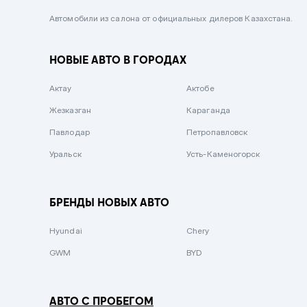
Черный металлик
Автомобили из салона от официальных дилеров Казахстана.
Стальной
НОВЫЕ АВТО В ГОРОДАХ
Вишневый
Серебристый металлик
Актау
Актобе
Темно-коричневый
Жезказган
Караганда
Бело-Дымчатый
Павлодар
Петропавловск
Светло-зелёный металлик
Уральск
Усть-Каменогорск
Бирюзовый
Темно-синий металлик
БРЕНДЫ НОВЫХ АВТО
Зеленый металлик
Hyundai
Chery
Комбинированный
GWM
BYD
АВТО С ПРОБЕГОМ