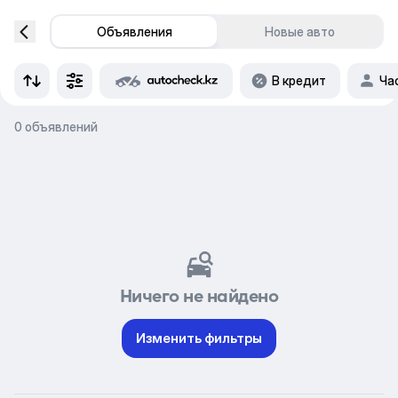
Объявления
Новые авто
В кредит
Ча
0 объявлений
Ничего не найдено
Изменить фильтры