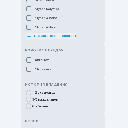
Mycar Raiymbek
Mycar Astana
Mycar Aktau
Показать все автоцентры
Mycar Uralsk
Haval & Tank Kyzylorda
КОРОБКА ПЕРЕДАЧ
Haval & Tank Pavlodar
Автомат
Bavaria Almaty
Механика
Mycar Shymkent
Bavaria Astana
ИСТОРИЯ ВЛАДЕНИЯ
GWM Nurly Zhol
1-2 владельца
3-5 владельцев
Chery Astana
6 и более
Changan Auto Nurly Zhol
Haval Atyrau
КУЗОВ
Hyundai Auto Almaty