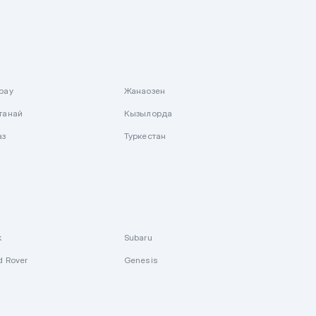
рау
Жанаозен
танай
Кызылорда
аз
Туркестан
k
Subaru
d Rover
Genesis