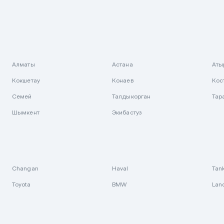
Алматы
Астана
Аты
Кокшетау
Конаев
Кос
Семей
Талдыкорган
Тар
Шымкент
Экибастуз
Changan
Haval
Tan
Toyota
BMW
Lan