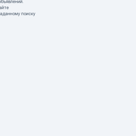
объявлений.
айте
заданному поиску