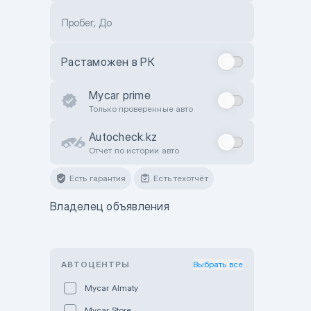
Пробег, До
Растаможен в РК
Mycar prime
Только проверенные авто
Autocheck.kz
Отчет по истории авто
Есть гарантия
Есть техотчёт
Владелец объявления
АВТОЦЕНТРЫ
Выбрать все
Mycar Almaty
Mycar Store