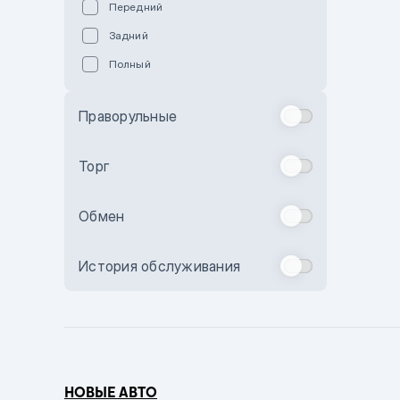
Передний
Пурпурный
Задний
Коричневый
Полный
Голубой
Синий
Праворульные
Фиолетовый
Зеленый
Торг
Желтый
Обмен
Бежевый
Бордовый
История обслуживания
Комбинированный
Бронзовый
Темно-синий
Серый металлик
НОВЫЕ АВТО
Сиреневый металлик