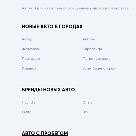
Черный металлик
Автомобили из салона от официальных дилеров Казахстана.
Стальной
НОВЫЕ АВТО В ГОРОДАХ
Вишневый
Серебристый металлик
Актау
Актобе
Темно-коричневый
Жезказган
Караганда
Бело-Дымчатый
Павлодар
Петропавловск
Светло-зелёный металлик
Уральск
Усть-Каменогорск
Бирюзовый
Темно-синий металлик
БРЕНДЫ НОВЫХ АВТО
Зеленый металлик
Hyundai
Chery
Комбинированный
GWM
BYD
АВТО С ПРОБЕГОМ