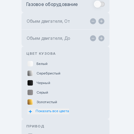
Газовое оборудование
Toyota Astana
Toyota Kokshetau
Объем двигателя, От
TANK Motors Karaganda
Объем двигателя, До
Hyundai ShymCity
Toyota Shygys
ЦВЕТ КУЗОВА
Белый
Серебристый
Черный
Серый
Золотистый
Показать все цвета
Оранжевый
Розовый
ПРИВОД
Красный