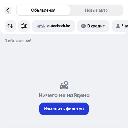
Объявления
Новые авто
В кредит
Ча
0 объявлений
Ничего не найдено
Изменить фильтры