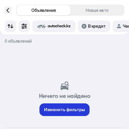
Объявления
Новые авто
В кредит
Ча
0 объявлений
Ничего не найдено
Изменить фильтры