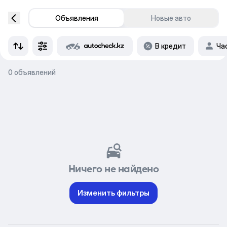
Объявления
Новые авто
В кредит
Ча
0 объявлений
Ничего не найдено
Изменить фильтры