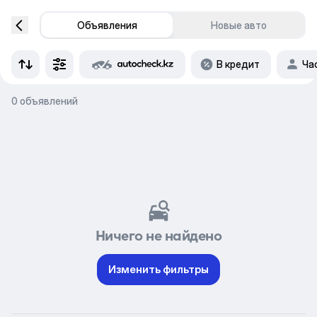
Объявления
Новые авто
В кредит
Ча
0 объявлений
Ничего не найдено
Изменить фильтры