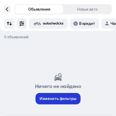
Объявления
Новые авто
В кредит
Ча
0 объявлений
Ничего не найдено
Изменить фильтры