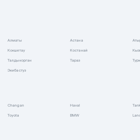
Алматы
Астана
Аты
Кокшетау
Костанай
Кыз
Талдыкорган
Тараз
Тур
Экибастуз
Changan
Haval
Tan
Toyota
BMW
Lan