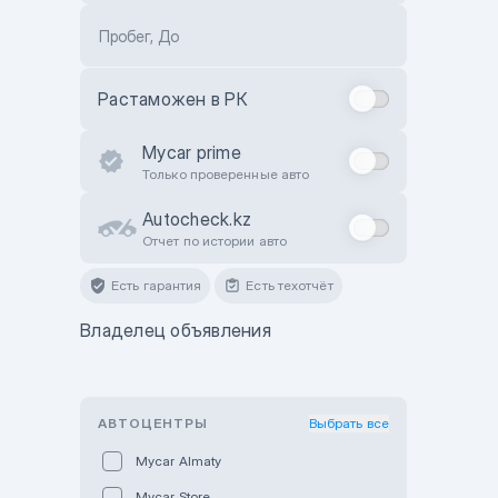
Пробег, До
Растаможен в РК
Mycar prime
Только проверенные авто
Autocheck.kz
Отчет по истории авто
Есть гарантия
Есть техотчёт
Владелец объявления
АВТОЦЕНТРЫ
Выбрать все
Mycar Almaty
Mycar Store