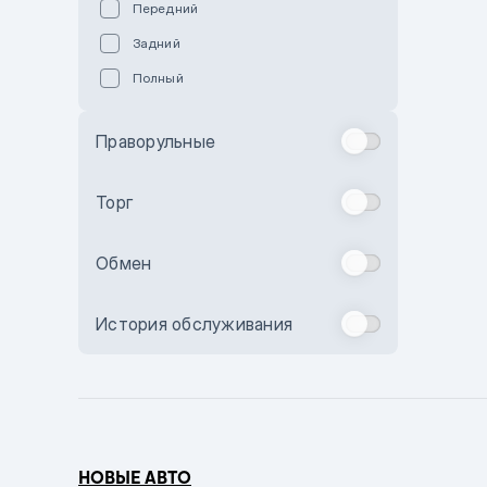
Передний
Пурпурный
Задний
Коричневый
Полный
Голубой
Синий
Праворульные
Фиолетовый
Зеленый
Торг
Желтый
Обмен
Бежевый
Бордовый
История обслуживания
Комбинированный
Бронзовый
Темно-синий
Серый металлик
НОВЫЕ АВТО
Сиреневый металлик