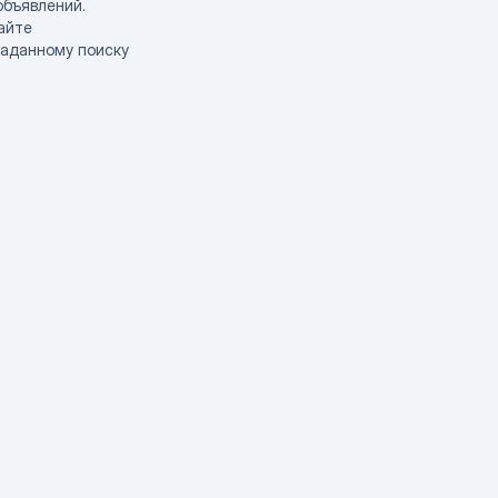
объявлений.
айте
заданному поиску