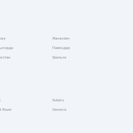
рау
Жанаозен
ылорда
Павлодар
кестан
Уральск
k
Subaru
d Rover
Genesis