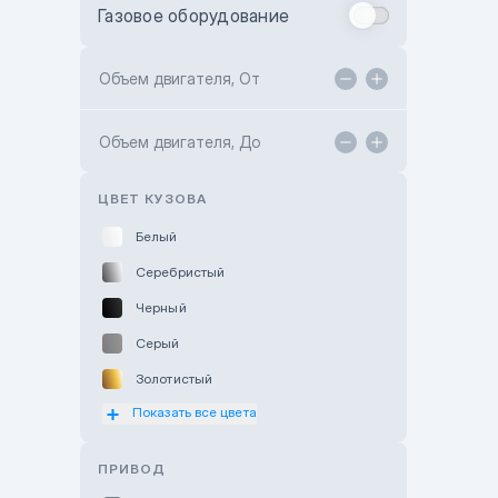
Газовое оборудование
Toyota Astana
Toyota Kokshetau
Объем двигателя, От
TANK Motors Karaganda
Объем двигателя, До
Hyundai ShymCity
Toyota Shygys
ЦВЕТ КУЗОВА
Белый
Серебристый
Черный
Серый
Золотистый
Показать все цвета
Оранжевый
Розовый
ПРИВОД
Красный