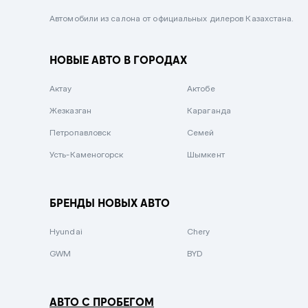
Черный металлик
Автомобили из салона от официальных дилеров Казахстана.
Стальной
НОВЫЕ АВТО В ГОРОДАХ
Вишневый
Серебристый металлик
Актау
Актобе
Темно-коричневый
Жезказган
Караганда
Бело-Дымчатый
Петропавловск
Семей
Светло-зелёный металлик
Усть-Каменогорск
Шымкент
Бирюзовый
Темно-синий металлик
БРЕНДЫ НОВЫХ АВТО
Зеленый металлик
Hyundai
Chery
Комбинированный
GWM
BYD
АВТО С ПРОБЕГОМ