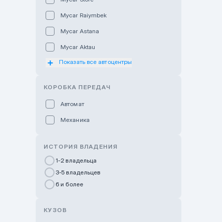
Mycar Raiymbek
Mycar Astana
Mycar Aktau
Показать все автоцентры
Mycar Uralsk
Haval & Tank Kyzylorda
КОРОБКА ПЕРЕДАЧ
Haval & Tank Pavlodar
Автомат
Bavaria Almaty
Механика
Mycar Shymkent
Bavaria Astana
ИСТОРИЯ ВЛАДЕНИЯ
GWM Nurly Zhol
1-2 владельца
3-5 владельцев
Chery Astana
6 и более
Changan Auto Nurly Zhol
Haval Atyrau
КУЗОВ
Hyundai Auto Almaty