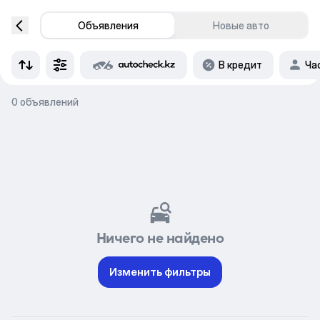
Объявления
Новые авто
В кредит
Ча
0 объявлений
Ничего не найдено
Изменить фильтры