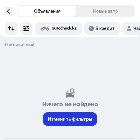
Объявления
Новые авто
В кредит
Ча
0 объявлений
Ничего не найдено
Изменить фильтры