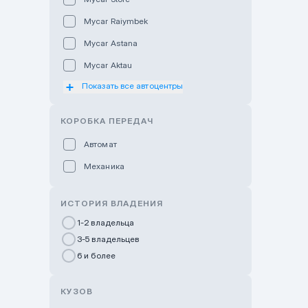
Mycar Raiymbek
Mycar Astana
Mycar Aktau
Показать все автоцентры
Mycar Uralsk
Haval & Tank Kyzylorda
КОРОБКА ПЕРЕДАЧ
Haval & Tank Pavlodar
Автомат
Bavaria Almaty
Механика
Mycar Shymkent
Bavaria Astana
ИСТОРИЯ ВЛАДЕНИЯ
GWM Nurly Zhol
1-2 владельца
3-5 владельцев
Chery Astana
6 и более
Changan Auto Nurly Zhol
Haval Atyrau
КУЗОВ
Hyundai Auto Almaty