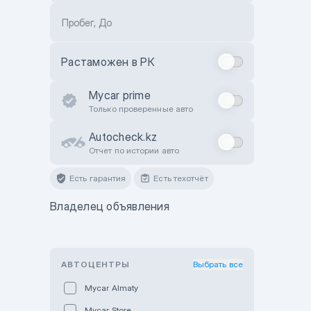
Пробег, До
Растаможен в РК
Mycar prime
Только проверенные авто
Autocheck.kz
Отчет по истории авто
Есть гарантия
Есть техотчёт
Владелец объявления
АВТОЦЕНТРЫ
Выбрать все
Mycar Almaty
Mycar Store