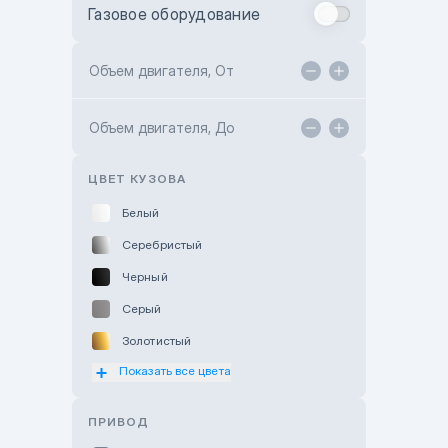
Газовое оборудование
Toyota Astana
Toyota Kokshetau
Объем двигателя, От
TANK Motors Karaganda
Объем двигателя, До
Hyundai ShymCity
Toyota Shygys
ЦВЕТ КУЗОВА
Белый
Серебристый
Черный
Серый
Золотистый
Показать все цвета
Оранжевый
Розовый
ПРИВОД
Красный