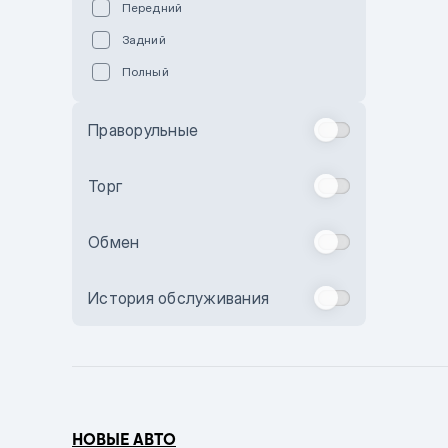
Передний
Пурпурный
Задний
Коричневый
Полный
Голубой
Синий
Праворульные
Фиолетовый
Зеленый
Торг
Желтый
Обмен
Бежевый
Бордовый
История обслуживания
Комбинированный
Бронзовый
Темно-синий
Серый металлик
НОВЫЕ АВТО
Сиреневый металлик