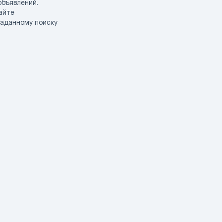
объявлений.
айте
заданному поиску