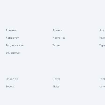
Алматы
Астана
Аты
Кокшетау
Костанай
Кыз
Талдыкорган
Тараз
Тур
Экибастуз
Changan
Haval
Tan
Toyota
BMW
Lan