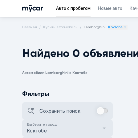
Авто с пробегом
Новые авто
Кач
Главная
Купить автомобиль
Lamborghini
Коктобе
Найдено 0 объявлен
Автомобили Lamborghini в Коктобе
Фильтры
Сохранить поиск
Выберите город
Коктобе