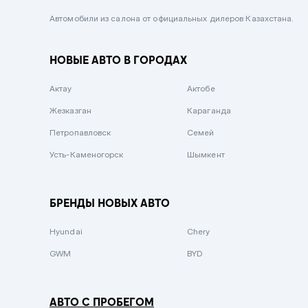
Черный металлик
Автомобили из салона от официальных дилеров Казахстана.
Стальной
НОВЫЕ АВТО В ГОРОДАХ
Вишневый
Серебристый металлик
Актау
Актобе
Темно-коричневый
Жезказган
Караганда
Бело-Дымчатый
Петропавловск
Семей
Светло-зелёный металлик
Усть-Каменогорск
Шымкент
Бирюзовый
Темно-синий металлик
БРЕНДЫ НОВЫХ АВТО
Зеленый металлик
Hyundai
Chery
Комбинированный
GWM
BYD
АВТО С ПРОБЕГОМ