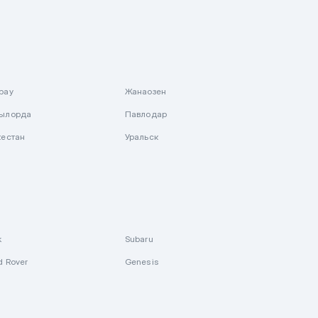
рау
Жанаозен
ылорда
Павлодар
кестан
Уральск
k
Subaru
d Rover
Genesis