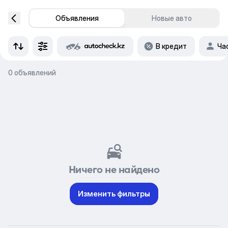
Объявления
Новые авто
В кредит
Ча
0 объявлений
Ничего не найдено
Изменить фильтры