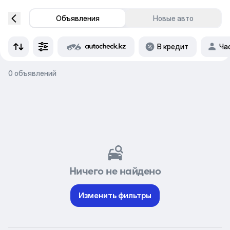
Объявления
Новые авто
В кредит
Ча
0 объявлений
Ничего не найдено
Изменить фильтры