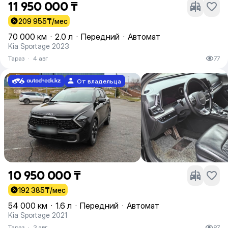
11 950 000 ₸
209 955
₸/мес
70 000 км
·
2.0 л
·
Передний
·
Автомат
Kia Sportage 2023
Тараз
·
4 авг
77
От владельца
10 950 000 ₸
192 385
₸/мес
54 000 км
·
1.6 л
·
Передний
·
Автомат
Kia Sportage 2021
Тараз
·
3 авг
87