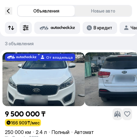
Объявления
Новые авто
В кредит
Ча
3 объявления
От владельца
9 500 000 ₸
166 909
₸/мес
250 000 км
·
2.4 л
·
Полный
·
Автомат